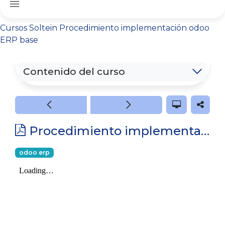
menu
Cursos
Soltein
Procedimiento implementación odoo
ERP base
Contenido del curso
Procedimiento implementación odoo ERP base
odoo erp