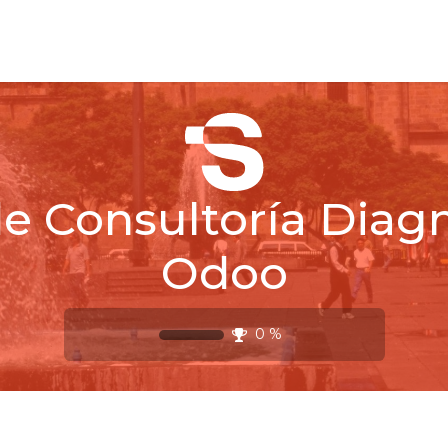
Inicio
Cursos
Módulos
Demo
e Consultoría Diag
Odoo
0
%