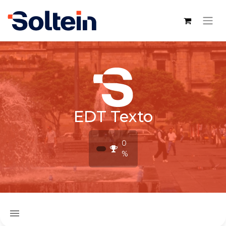
EDT Texto
0
%
menu