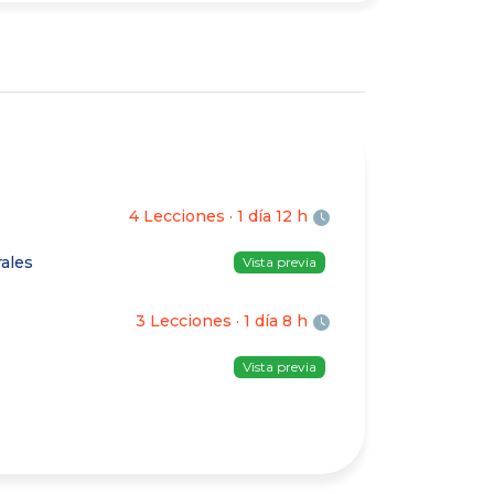
4
Lecciones
·
1 día 12 h
ales
Vista previa
3
Lecciones
·
1 día 8 h
Vista previa