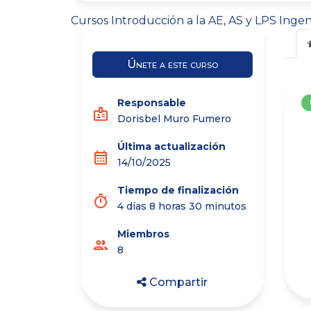
Cursos
Introducción a la AE, AS y LPS
Ingen
Únete a este curso
Responsable
badge
Dorisbel Muro Fumero
Última actualización
calendar_month
14/10/2025
Tiempo de finalización
timer
4 días 8 horas 30 minutos
Miembros
group
8
Compartir