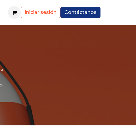
Iniciar sesión
Contáctanos
as
o.