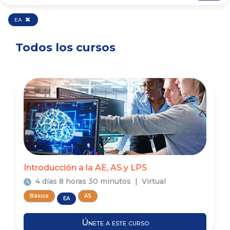
EA
Todos los cursos
Introducción a la AE, AS y LPS
4 días 8 horas 30 minutos
Virtual
Básico
AS
EA
Únete a este curso