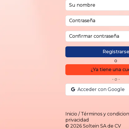
Su nombre
Contraseña
Confirmar contraseña
Registrars
o
¿Ya tiene una cu
- o -
Acceder con Google
Inicio
/
Términos y condicio
privacidad
© 2026
Soltein SA de CV