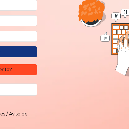
e
enta?
nes
/
Aviso de